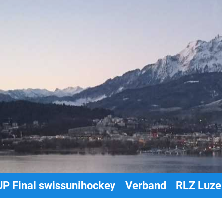
P Final swissunihockey
Verband
RLZ Luze